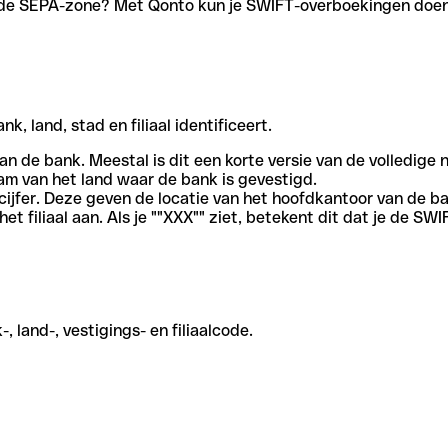
en de SEPA-zone? Met Qonto kun je SWIFT-overboekingen doen 
, land, stad en filiaal identificeert.
an de bank. Meestal is dit een korte versie van de volledige 
am van het land waar de bank is gevestigd.
cijfer. Deze geven de locatie van het hoofdkantoor van de b
et filiaal aan. Als je ""XXX"" ziet, betekent dit dat je de 
 land-, vestigings- en filiaalcode.