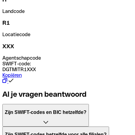
Landcode
R1
Locatiecode
XXX
Agentschapcode
SWIFT-code:
DGTMITR1XXX
Kopiëren
Al je vragen beantwoord
Zijn SWIFT-codes en BIC hetzelfde?
Het acroniem SWIFT betekent "Society for Worldwide Inter
Zijn SWIFT-codes hetzelfde voor alle filialen?