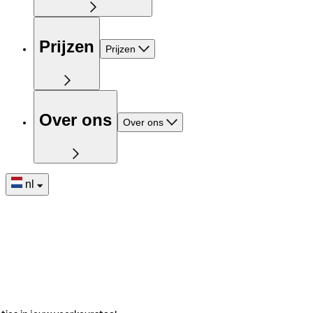
Prijzen
Prijzen
Over ons
Over ons
nl