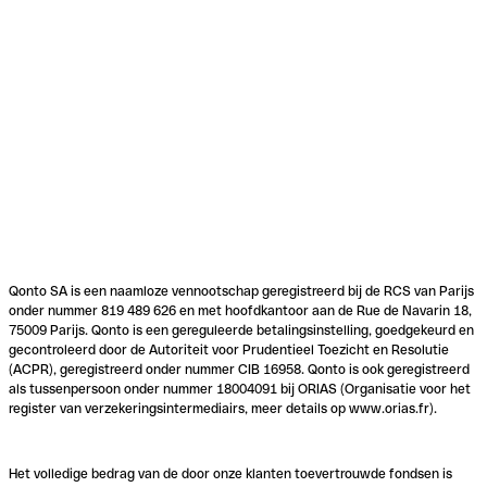
Qonto SA is een naamloze vennootschap geregistreerd bij de RCS van Parijs
onder nummer 819 489 626 en met hoofdkantoor aan de Rue de Navarin 18,
75009 Parijs. Qonto is een gereguleerde betalingsinstelling, goedgekeurd en
gecontroleerd door de Autoriteit voor Prudentieel Toezicht en Resolutie
(ACPR), geregistreerd onder nummer CIB 16958. Qonto is ook geregistreerd
als tussenpersoon onder nummer 18004091 bij ORIAS (Organisatie voor het
register van verzekeringsintermediairs, meer details op www.orias.fr).
Het volledige bedrag van de door onze klanten toevertrouwde fondsen is