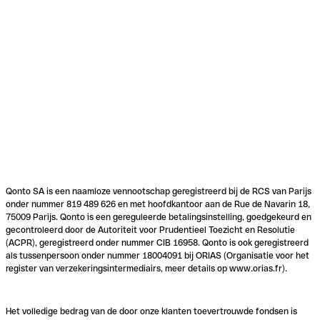
Qonto SA is een naamloze vennootschap geregistreerd bij de RCS van Parijs
onder nummer 819 489 626 en met hoofdkantoor aan de Rue de Navarin 18,
75009 Parijs. Qonto is een gereguleerde betalingsinstelling, goedgekeurd en
gecontroleerd door de Autoriteit voor Prudentieel Toezicht en Resolutie
(ACPR), geregistreerd onder nummer CIB 16958. Qonto is ook geregistreerd
als tussenpersoon onder nummer 18004091 bij ORIAS (Organisatie voor het
register van verzekeringsintermediairs, meer details op www.orias.fr).
Het volledige bedrag van de door onze klanten toevertrouwde fondsen is