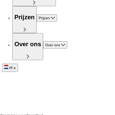
Prijzen
Prijzen
Over ons
Over ons
nl