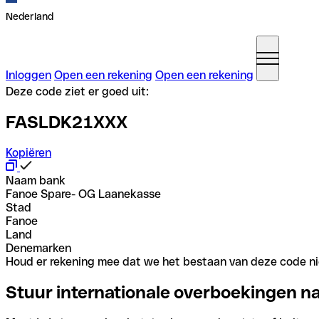
Nederland
Inloggen
Open een rekening
Open een rekening
Deze code ziet er goed uit:
FASLDK21XXX
Kopiëren
Naam bank
Fanoe Spare- OG Laanekasse
Stad
Fanoe
Land
Denemarken
Houd er rekening mee dat we het bestaan van deze code nie
Stuur internationale overboekingen n