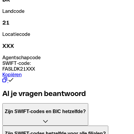
Landcode
21
Locatiecode
XXX
Agentschapcode
SWIFT-code:
FASLDK21XXX
Kopiëren
Al je vragen beantwoord
Zijn SWIFT-codes en BIC hetzelfde?
Het acroniem SWIFT betekent "Society for Worldwide Inter
Zijn SWIFT-codes hetzelfde voor alle filialen?