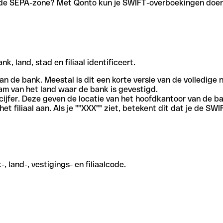
en de SEPA-zone? Met Qonto kun je SWIFT-overboekingen doen 
, land, stad en filiaal identificeert.
an de bank. Meestal is dit een korte versie van de volledige 
am van het land waar de bank is gevestigd.
cijfer. Deze geven de locatie van het hoofdkantoor van de b
et filiaal aan. Als je ""XXX"" ziet, betekent dit dat je de 
 land-, vestigings- en filiaalcode.