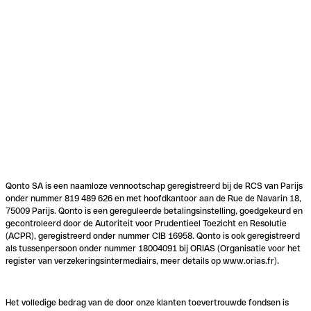
Qonto SA is een naamloze vennootschap geregistreerd bij de RCS van Parijs
onder nummer 819 489 626 en met hoofdkantoor aan de Rue de Navarin 18,
75009 Parijs. Qonto is een gereguleerde betalingsinstelling, goedgekeurd en
gecontroleerd door de Autoriteit voor Prudentieel Toezicht en Resolutie
(ACPR), geregistreerd onder nummer CIB 16958. Qonto is ook geregistreerd
als tussenpersoon onder nummer 18004091 bij ORIAS (Organisatie voor het
register van verzekeringsintermediairs, meer details op www.orias.fr).
Het volledige bedrag van de door onze klanten toevertrouwde fondsen is