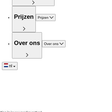
Prijzen
Prijzen
Over ons
Over ons
nl