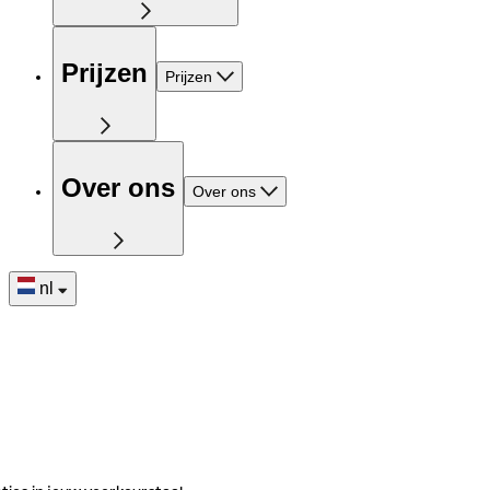
Prijzen
Prijzen
Over ons
Over ons
nl