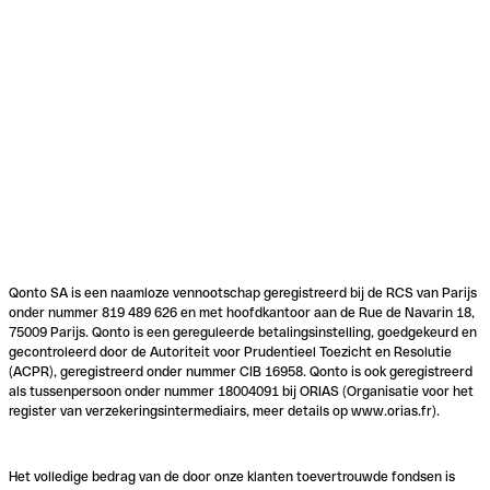
Qonto SA is een naamloze vennootschap geregistreerd bij de RCS van Parijs
onder nummer 819 489 626 en met hoofdkantoor aan de Rue de Navarin 18,
75009 Parijs. Qonto is een gereguleerde betalingsinstelling, goedgekeurd en
gecontroleerd door de Autoriteit voor Prudentieel Toezicht en Resolutie
(ACPR), geregistreerd onder nummer CIB 16958. Qonto is ook geregistreerd
als tussenpersoon onder nummer 18004091 bij ORIAS (Organisatie voor het
register van verzekeringsintermediairs, meer details op www.orias.fr).
Het volledige bedrag van de door onze klanten toevertrouwde fondsen is