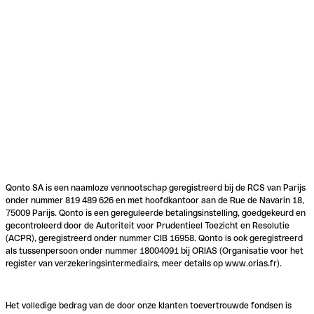
Qonto SA is een naamloze vennootschap geregistreerd bij de RCS van Parijs
onder nummer 819 489 626 en met hoofdkantoor aan de Rue de Navarin 18,
75009 Parijs. Qonto is een gereguleerde betalingsinstelling, goedgekeurd en
gecontroleerd door de Autoriteit voor Prudentieel Toezicht en Resolutie
(ACPR), geregistreerd onder nummer CIB 16958. Qonto is ook geregistreerd
als tussenpersoon onder nummer 18004091 bij ORIAS (Organisatie voor het
register van verzekeringsintermediairs, meer details op www.orias.fr).
Het volledige bedrag van de door onze klanten toevertrouwde fondsen is