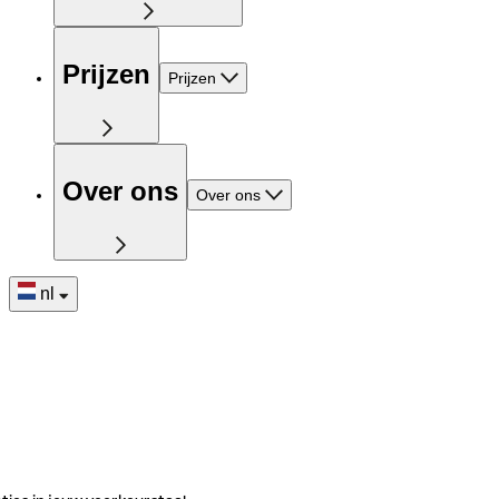
Prijzen
Prijzen
Over ons
Over ons
nl