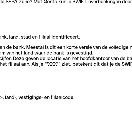
en de SEPA-zone? Met Qonto kun je SWIFT-overboekingen doen 
, land, stad en filiaal identificeert.
an de bank. Meestal is dit een korte versie van de volledige 
am van het land waar de bank is gevestigd.
cijfer. Deze geven de locatie van het hoofdkantoor van de b
et filiaal aan. Als je ""XXX"" ziet, betekent dit dat je de 
 land-, vestigings- en filiaalcode.