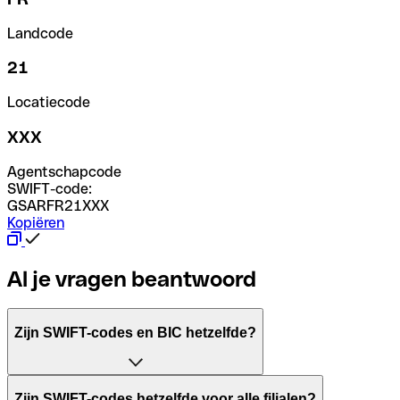
Landcode
21
Locatiecode
XXX
Agentschapcode
SWIFT-code:
GSARFR21XXX
Kopiëren
Al je vragen beantwoord
Zijn SWIFT-codes en BIC hetzelfde?
Het acroniem SWIFT betekent "Society for Worldwide Inter
Zijn SWIFT-codes hetzelfde voor alle filialen?