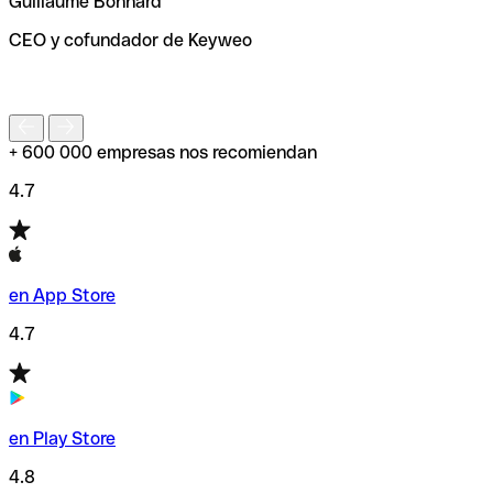
Guillaume Bonnard
de enviar tu transferencia.
CEO y cofundador de Keyweo
S
+ 600 000 empresas nos recomiendan
4.7
en App Store
4.7
en Play Store
4.8