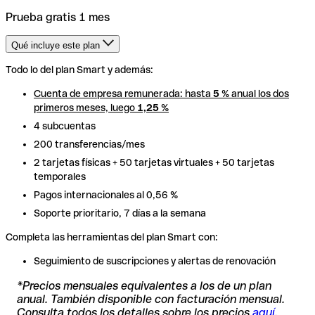
Prueba gratis 1 mes
Qué incluye este plan
Todo lo del plan Smart y además:
Todo lo del plan Smart y además:
Cuenta de empresa remunerada: hasta
Cuenta de empresa remunerada: hasta
5
5
% anual los dos
% anual los dos
primeros meses, luego
primeros meses, luego
1,25
1,25
%
%
4 subcuentas
4 subcuentas
200 transferencias/mes
200 transferencias/mes
2 tarjetas físicas + 50 tarjetas virtuales + 50 tarjetas
2 tarjetas físicas + 50 tarjetas virtuales + 50 tarjetas
temporales
temporales
Pagos internacionales al 0,56 %
Pagos internacionales al 0,56 %
Soporte prioritario, 7 días a la semana
Soporte prioritario, 7 días a la semana
Completa las herramientas del plan Smart con:
Completa las herramientas del plan Smart con:
Seguimiento de suscripciones y alertas de renovación
Seguimiento de suscripciones y alertas de renovación
*Precios mensuales equivalentes a los de un plan
anual. También disponible con facturación mensual.
Consulta todos los detalles sobre los precios
aquí.