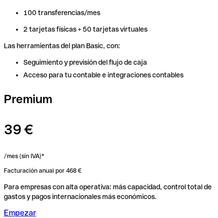
100 transferencias/mes
100 transferencias/mes
2 tarjetas físicas + 50 tarjetas virtuales
2 tarjetas físicas + 50 tarjetas virtuales
Las herramientas del plan Basic, con:
Las herramientas del plan Basic, con:
Seguimiento y previsión del flujo de caja
Seguimiento y previsión del flujo de caja
Acceso para tu contable e integraciones contables
Acceso para tu contable e integraciones contables
Premium
39 €
/mes (sin IVA)*
Facturación anual por 468 €
Para empresas con alta operativa: más capacidad, control total de
gastos y pagos internacionales más económicos.
Empezar