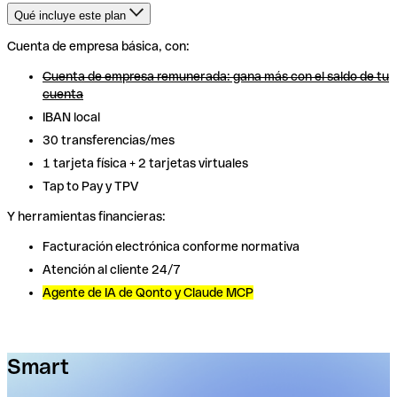
Qué incluye este plan
Cuenta de empresa básica, con:
Cuenta de empresa básica, con:
Cuenta de empresa remunerada: gana más con el saldo de tu
Cuenta de empresa remunerada: gana más con el saldo de tu
cuenta
cuenta
IBAN local
IBAN local
30 transferencias/mes
30 transferencias/mes
1 tarjeta física + 2 tarjetas virtuales
1 tarjeta física + 2 tarjetas virtuales
Tap to Pay y TPV
Tap to Pay y TPV
Y herramientas financieras:
Y herramientas financieras:
Facturación electrónica conforme normativa
Facturación electrónica conforme normativa
Atención al cliente 24/7
Atención al cliente 24/7
Agente de IA de Qonto y Claude MCP
Agente de IA de Qonto y Claude MCP
Smart