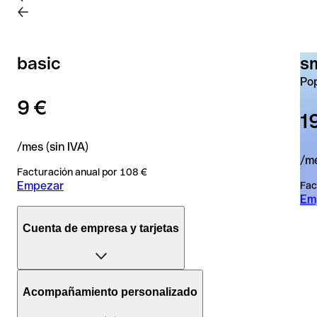
basic
s
Po
9 €
1
/mes (sin IVA)
/me
Facturación anual por 108 €
Empezar
Fac
Em
Cuenta de empresa y tarjetas
Cuentas
Acompañamiento personalizado