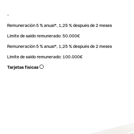
—
—
20 €/mes (sin IVA) con facturación anual
20 
1,8 % /transf. (mín. 5 €. Sin IVA)
1,8 
Módulo
-
—
Controles de gastos de equipo
Plan de precios personalizado
Plan
Remuneración 5 % anual*, 1,25 % después de 2 meses
NUEVO
Pagos físicos
Límite de saldo remunerado: 50.000€
Reservar una demo
Remuneración 5 % anual*, 1,25 % después de 2 meses
Límite de saldo remunerado: 100.000€
Cobra a tus clientes con nuestros datáfonos (TPV) o Tap to Pay.
Disponible a partir del plan Essential
Dis
Tarjetas físicas
Tarjetas UE: 0,8 % /transacción
Tar
Internacionales y de empresa:
Inte
2,6 % /transacción
2,6 
Impuestos Agencia Tributaria
NUEVO
Descubierto