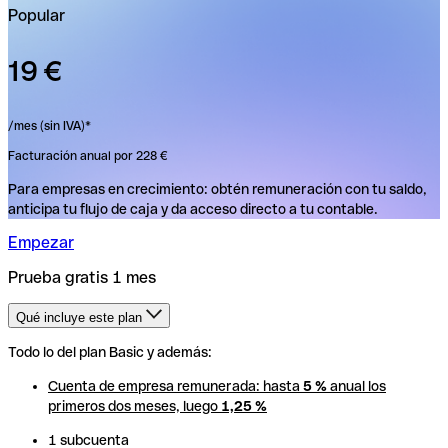
Popular
19 €
/mes (sin IVA)*
Facturación anual por 228 €
Para empresas en crecimiento: obtén remuneración con tu saldo,
anticipa tu flujo de caja y da acceso directo a tu contable.
Empezar
Prueba gratis 1 mes
Qué incluye este plan
Todo lo del plan Basic y además:
Todo lo del plan Basic y además:
Cuenta de empresa remunerada: hasta
Cuenta de empresa remunerada: hasta
5 %
5 %
anual los
anual los
primeros dos meses, luego
primeros dos meses, luego
1,25 %
1,25 %
1 subcuenta
1 subcuenta