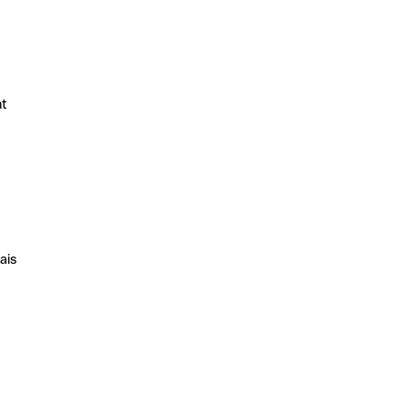
nt
ais