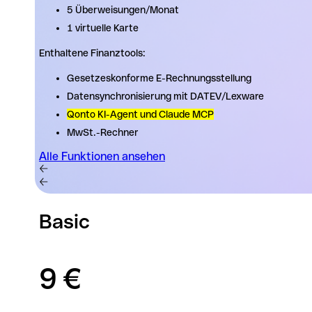
5 Überweisungen/Monat
5 Überweisungen/Monat
1 virtuelle Karte
1 virtuelle Karte
Enthaltene Finanztools:
Enthaltene Finanztools:
Gesetzeskonforme E-Rechnungsstellung
Gesetzeskonforme E-Rechnungsstellung
Datensynchronisierung mit DATEV/Lexware
Datensynchronisierung mit DATEV/Lexware
Qonto KI-Agent und Claude MCP
Qonto KI-Agent und Claude MCP
MwSt.-Rechner
MwSt.-Rechner
Alle Funktionen ansehen
Alle Funktionen ansehen
Basic
9 €