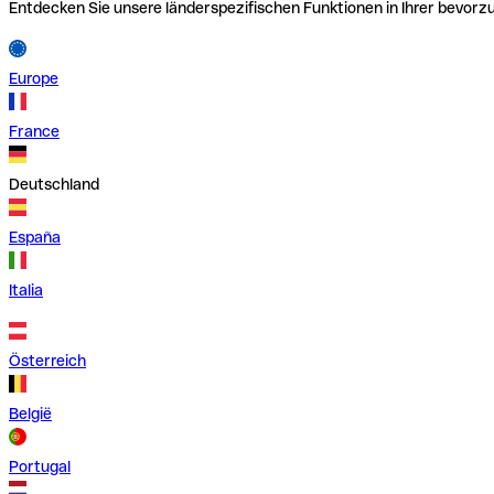
Entdecken Sie unsere länderspezifischen Funktionen in Ihrer bevor
Europe
France
Deutschland
España
Italia
Österreich
België
Portugal