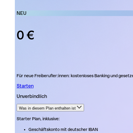
NEU
0 €
Für neue Freiberufler:innen: kostenloses Banking und geset
Starten
Unverbindlich
Was in diesem Plan enthalten ist
Starter Plan, inklusive:
Starter Plan, inklusive:
Geschäftskonto mit deutscher IBAN
Geschäftskonto mit deutscher IBAN