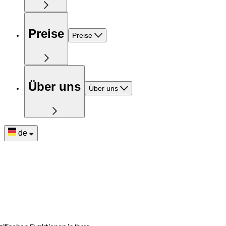
Preise
Preise
Über uns
Über uns
de