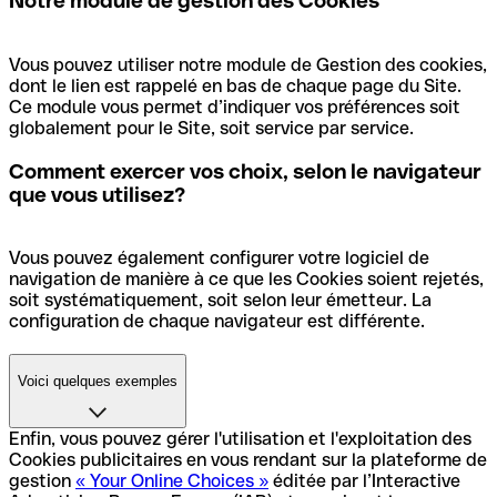
Notre module de gestion des Cookies
•
qonto_infogreffe_lead
: Indique un utilisateur provenant
du site Infogreffe.
Vous pouvez utiliser notre module de Gestion des cookies,
dont le lien est rappelé en bas de chaque page du Site.
•
qonto-referral-code
: Permet d’identifier un utilisateur
Ce module vous permet d’indiquer vos préférences soit
arrivant sur le site après y avoir été invité par un tiers.
globalement pour le Site, soit service par service.
•
ignoreOutdatedBrowser
: Enregistre le choix de
Comment exercer vos choix, selon le navigateur
l’utilisateur, afin de ne pas revenir à la page de navigation
initiale.
que vous utilisez?
Vous pouvez également configurer votre logiciel de
navigation de manière à ce que les Cookies soient rejetés,
soit systématiquement, soit selon leur émetteur. La
configuration de chaque navigateur est différente.
Voici quelques exemples
Enfin, vous pouvez gérer l'utilisation et l'exploitation des
• Firefox
: Menu / Options / onglet Vie privée / Protection
Cookies publicitaires en vous rendant sur la plateforme de
renforcée contre le pistage → cocher la case Personnalisé
gestion
« Your Online Choices »
éditée par l’Interactive