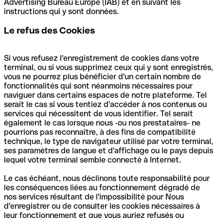
puis la case Cookies → sélectionner dans le menu
Advertising Bureau Europe (IAB) et en suivant les
déroulant “Tous les cookies” ou “Tous les cookies tiers”
instructions qui y sont données.
• Chrome
: Menu / Paramètres / Afficher les paramètres
Le refus des Cookies
avancés / Confidentialité et sécurité / Paramètres de site
/ Cookies → Désactiver le bouton : Autoriser les sites à
enregistrer/lire les données des cookies
Si vous refusez l'enregistrement de cookies dans votre
terminal, ou si vous supprimez ceux qui y sont enregistrés,
• Safari pour macOS
: Safari / Préférences / onglet :
vous ne pourrez plus bénéficier d'un certain nombre de
Confidentialité → cocher la case : Bloquer tous les
fonctionnalités qui sont néanmoins nécessaires pour
cookies
naviguer dans certains espaces de notre plateforme. Tel
serait le cas si vous tentiez d'accéder à nos contenus ou
• Safari pour iOS
: Menu Réglages / Safari -> cocher la
services qui nécessitent de vous identifier. Tel serait
case : Bloquer tous les cookies
également le cas lorsque nous -ou nos prestataires- ne
pourrions pas reconnaître, à des fins de compatibilité
• Internet Explorer
: Menu / Options Internet / onglet :
technique, le type de navigateur utilisé par votre terminal,
Confidentialité → cliquer sur Avancé / Paramètres de
ses paramètres de langue et d'affichage ou le pays depuis
confidentialité avancés → cocher la case : Ignorer la
lequel votre terminal semble connecté à Internet.
gestion automatique des Cookies
Le cas échéant, nous déclinons toute responsabilité pour
les conséquences liées au fonctionnement dégradé de
nos services résultant de l'impossibilité pour Nous
d'enregistrer ou de consulter les cookies nécessaires à
leur fonctionnement et que vous auriez refusés ou