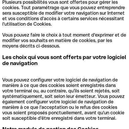
votre navigateur en cliquant sur
Gestion des cookies
.
Plusieurs possibilités vous sont offertes pour gérer les
•
_qonto-cookie-banner
: Permet l’enregistrement et le
Vous pouvez consulter la liste de ces Cookies, des
cookies. Tout paramétrage que vous pouvez entreprendre
suivi de votre consentement au dépôt de cookies. (
13
fournisseurs de services tiers et contrôler leur dépôt sur
sera susceptible de modifier votre navigation sur Internet
mois
)
votre navigateur en cliquant sur
Gestion des cookies
. Ce
et vos conditions d'accès à certains services nécessitant
choix n’a aucune conséquence sur le nombre de publicités
l'utilisation de Cookies.
•
_qonto-referral code
: Permet à Qonto de collecter et
que vous verrez sur Internet.
d'enregistrer un identifiant d'affiliation (
6 mois
)
Vous pouvez faire le choix à tout moment d'exprimer et de
modifier vos souhaits en matière de cookies, par les
•
_qonto-locale
: Détection et enregistrement de la langue
moyens décrits ci-dessous.
de l'utilisateur (
28 jours
)
Les choix qui vous sont offerts par votre logiciel
•
_qonto-homepage_session
: Stocke les informations de
de navigation
connexion à l'application et au site (
session
)
•
qonto_session
:Indique un cookie authentifié, reconnu
Vous pouvez configurer votre logiciel de navigation de
par nos services backend.
manière à ce que des cookies soient enregistrés dans
votre terminal ou, au contraire, qu'ils soient rejetés, soit
•
deviceId
: Identifie les données de l’appareil afin d’en
systématiquement, soit selon leur émetteur. Vous pouvez
connaître les informations de navigation, de permettre à
également configurer votre logiciel de navigation de
nos utilisateurs de se connecter, et de résoudre les
manière à ce que l'acceptation ou le refus des cookies
dysfonctionnements (bugs).
vous soient proposés ponctuellement, avant qu'un cookie
soit susceptible d'être enregistré dans votre terminal.
•
_qonto-locale
: Affiche la langue sélectionnée par
l'utilisateur sur le site
qonto.com
.