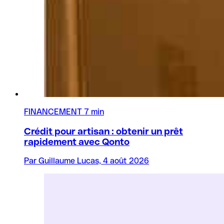
FINANCEMENT
7 min
Crédit pour artisan : obtenir un prêt
rapidement avec Qonto
Par Guillaume Lucas, 4 août 2026