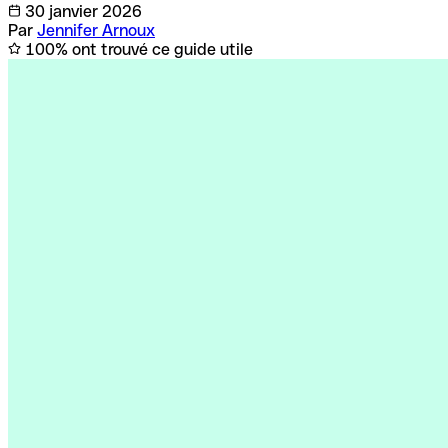
30 janvier 2026
Par
Jennifer Arnoux
100% ont trouvé ce guide utile