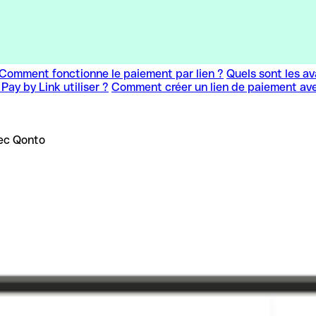
Comment fonctionne le paiement par lien ?
Quels sont les a
Pay by Link utiliser ?
Comment créer un lien de paiement av
vec Qonto