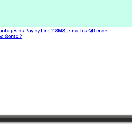
vantages du Pay by Link ?
SMS, e-mail ou QR code :
ec Qonto ?