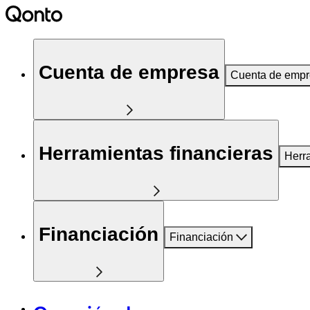
Cuenta de empresa
Cuenta de emp
Herramientas financieras
Herr
Financiación
Financiación