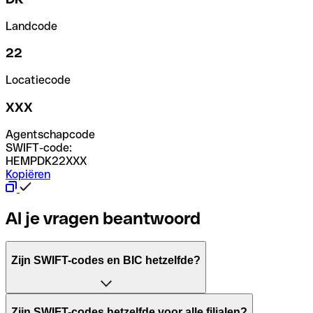
Landcode
22
Locatiecode
XXX
Agentschapcode
SWIFT-code:
HEMPDK22XXX
Kopiëren
Al je vragen beantwoord
Zijn SWIFT-codes en BIC hetzelfde?
Het acroniem SWIFT betekent "Society for Worldwide Inter
Zijn SWIFT-codes hetzelfde voor alle filialen?