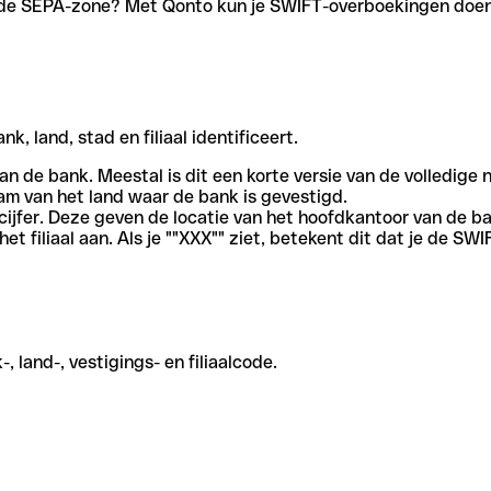
en de SEPA-zone? Met Qonto kun je SWIFT-overboekingen doen 
, land, stad en filiaal identificeert.
an de bank. Meestal is dit een korte versie van de volledige 
am van het land waar de bank is gevestigd.
cijfer. Deze geven de locatie van het hoofdkantoor van de b
et filiaal aan. Als je ""XXX"" ziet, betekent dit dat je de 
 land-, vestigings- en filiaalcode.