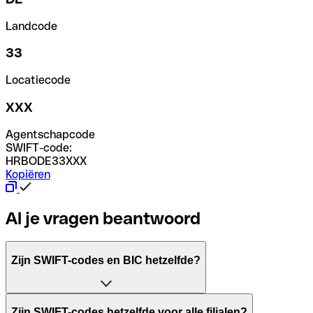
Landcode
33
Locatiecode
XXX
Agentschapcode
SWIFT-code:
HRBODE33XXX
Kopiëren
Al je vragen beantwoord
Zijn SWIFT-codes en BIC hetzelfde?
Het acroniem SWIFT betekent "Society for Worldwide Inter
Zijn SWIFT-codes hetzelfde voor alle filialen?