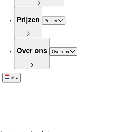
Prijzen
Prijzen
Over ons
Over ons
nl