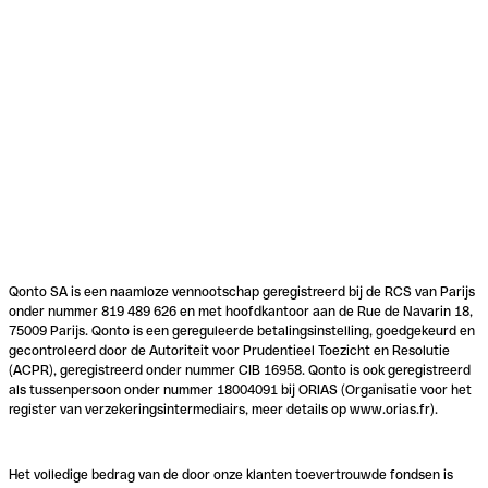
Qonto SA is een naamloze vennootschap geregistreerd bij de RCS van Parijs
onder nummer 819 489 626 en met hoofdkantoor aan de Rue de Navarin 18,
75009 Parijs. Qonto is een gereguleerde betalingsinstelling, goedgekeurd en
gecontroleerd door de Autoriteit voor Prudentieel Toezicht en Resolutie
(ACPR), geregistreerd onder nummer CIB 16958. Qonto is ook geregistreerd
als tussenpersoon onder nummer 18004091 bij ORIAS (Organisatie voor het
register van verzekeringsintermediairs, meer details op www.orias.fr).
Het volledige bedrag van de door onze klanten toevertrouwde fondsen is