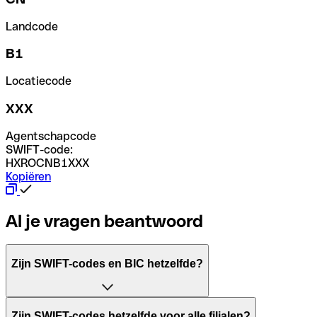
Landcode
B1
Locatiecode
XXX
Agentschapcode
SWIFT-code:
HXROCNB1XXX
Kopiëren
Al je vragen beantwoord
Zijn SWIFT-codes en BIC hetzelfde?
Het acroniem SWIFT betekent "Society for Worldwide Inter
Zijn SWIFT-codes hetzelfde voor alle filialen?