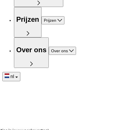
Prijzen
Prijzen
Over ons
Over ons
nl