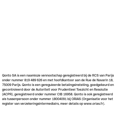
Qonto SA is een naamloze vennootschap geregistreerd bij de RCS van Parijs
onder nummer 819 489 626 en met hoofdkantoor aan de Rue de Navarin 18,
75009 Parijs. Qonto is een gereguleerde betalingsinstelling, goedgekeurd en
gecontroleerd door de Autoriteit voor Prudentieel Toezicht en Resolutie
(ACPR), geregistreerd onder nummer CIB 16958. Qonto is ook geregistreerd
als tussenpersoon onder nummer 18004091 bij ORIAS (Organisatie voor het
register van verzekeringsintermediairs, meer details op www.orias.fr).