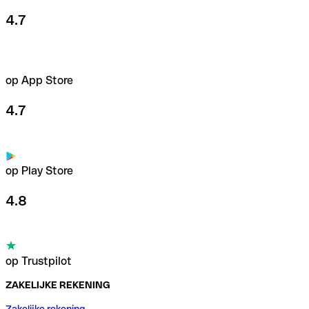
4.7
op App Store
4.7
op Play Store
4.8
op Trustpilot
ZAKELIJKE REKENING
Zakelijke rekening