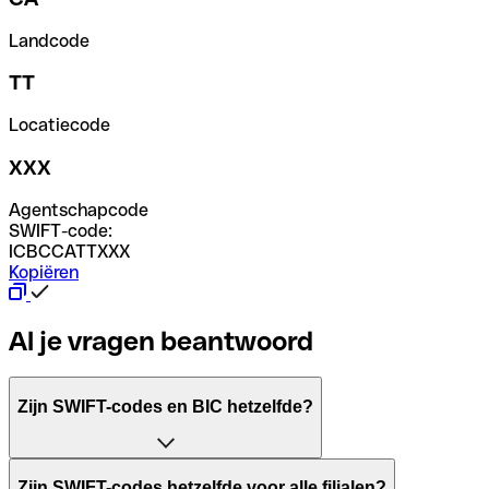
Landcode
TT
Locatiecode
XXX
Agentschapcode
SWIFT-code:
ICBCCATTXXX
Kopiëren
Al je vragen beantwoord
Zijn SWIFT-codes en BIC hetzelfde?
Het acroniem SWIFT betekent "Society for Worldwide Inter
Zijn SWIFT-codes hetzelfde voor alle filialen?