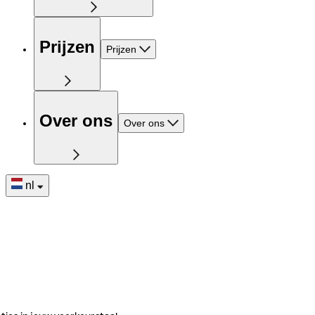
Prijzen
Prijzen
Over ons
Over ons
nl