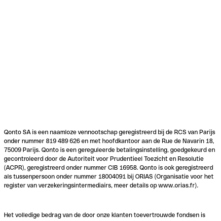
Qonto SA is een naamloze vennootschap geregistreerd bij de RCS van Parijs
onder nummer 819 489 626 en met hoofdkantoor aan de Rue de Navarin 18,
75009 Parijs. Qonto is een gereguleerde betalingsinstelling, goedgekeurd en
gecontroleerd door de Autoriteit voor Prudentieel Toezicht en Resolutie
(ACPR), geregistreerd onder nummer CIB 16958. Qonto is ook geregistreerd
als tussenpersoon onder nummer 18004091 bij ORIAS (Organisatie voor het
register van verzekeringsintermediairs, meer details op www.orias.fr).
Het volledige bedrag van de door onze klanten toevertrouwde fondsen is