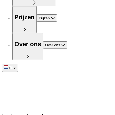
Prijzen
Prijzen
Over ons
Over ons
nl