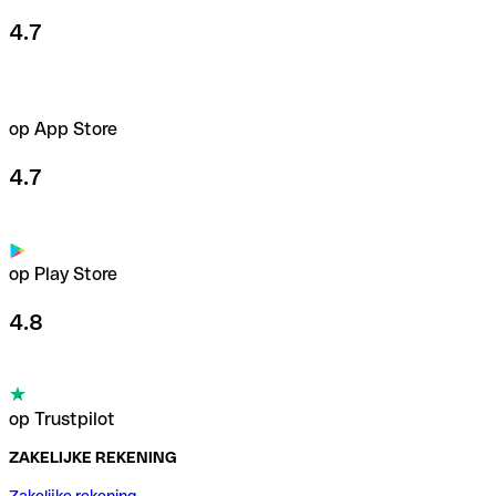
4.7
op App Store
4.7
op Play Store
4.8
op Trustpilot
ZAKELIJKE REKENING
Zakelijke rekening