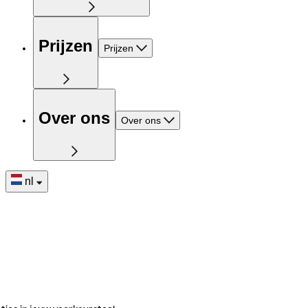
Prijzen
Prijzen
Over ons
Over ons
nl