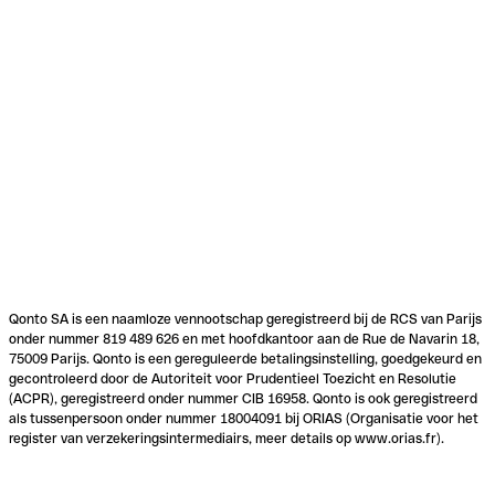
Qonto SA is een naamloze vennootschap geregistreerd bij de RCS van Parijs
onder nummer 819 489 626 en met hoofdkantoor aan de Rue de Navarin 18,
75009 Parijs. Qonto is een gereguleerde betalingsinstelling, goedgekeurd en
gecontroleerd door de Autoriteit voor Prudentieel Toezicht en Resolutie
(ACPR), geregistreerd onder nummer CIB 16958. Qonto is ook geregistreerd
als tussenpersoon onder nummer 18004091 bij ORIAS (Organisatie voor het
register van verzekeringsintermediairs, meer details op www.orias.fr).