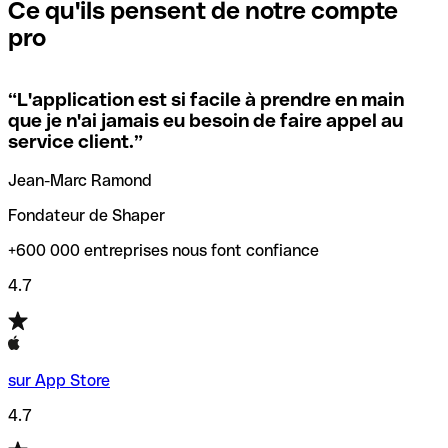
que vous avez le code SWIFT du siège social. Sinon, cela
l’annulation de la transaction.
Ce qu'ils pensent de notre compte
signifie que vous avez le code de l'une des succursales
pro
locales.
Pour éviter ces erreurs, Qonto a créé un outil de
vérification/recherche de codes SWIFT. Ainsi, vous pouvez
“
L'application est si facile à prendre en main
Si vous n'êtes pas sûr du code SWIFT que vous devriez
trouver et vérifier vos codes SWIFT avant de réaliser vos
que je n'ai jamais eu besoin de faire appel au
utiliser, nous avons développé un outil de recherche de
transferts d’argent.
service client.
”
codes SWIFT par nom de banque.
Jean-Marc Ramond
Fondateur de Shaper
+600 000 entreprises nous font confiance
4.7
sur App Store
4.7