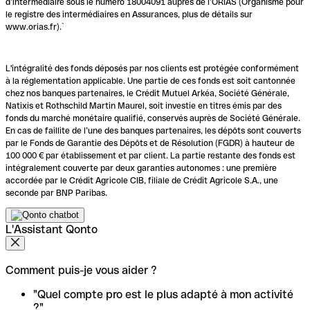
d’intermédiaire sous le numéro 18004091 auprès de l’ORIAS (Organisme pour
le registre des intermédiaires en Assurances, plus de détails sur
www.orias.fr).`
L'intégralité des fonds déposés par nos clients est protégée conformément
à la réglementation applicable. Une partie de ces fonds est soit cantonnée
chez nos banques partenaires, le Crédit Mutuel Arkéa, Société Générale,
Natixis et Rothschild Martin Maurel, soit investie en titres émis par des
fonds du marché monétaire qualifié, conservés auprès de Société Générale.
En cas de faillite de l’une des banques partenaires, les dépôts sont couverts
par le Fonds de Garantie des Dépôts et de Résolution (FGDR) à hauteur de
100 000 € par établissement et par client. La partie restante des fonds est
intégralement couverte par deux garanties autonomes : une première
accordée par le Crédit Agricole CIB, filiale de Crédit Agricole S.A., une
seconde par BNP Paribas.
L'Assistant Qonto
Comment puis-je vous aider ?
"Quel compte pro est le plus adapté à mon activité
?"