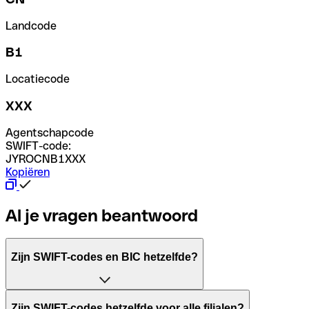
Landcode
B1
Locatiecode
XXX
Agentschapcode
SWIFT-code:
JYROCNB1XXX
Kopiëren
Al je vragen beantwoord
Zijn SWIFT-codes en BIC hetzelfde?
Het acroniem SWIFT betekent "Society for Worldwide Inter
Zijn SWIFT-codes hetzelfde voor alle filialen?