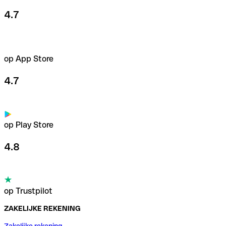
4.7
op App Store
4.7
op Play Store
4.8
op Trustpilot
ZAKELIJKE REKENING
Zakelijke rekening