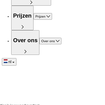
Prijzen
Prijzen
Over ons
Over ons
nl