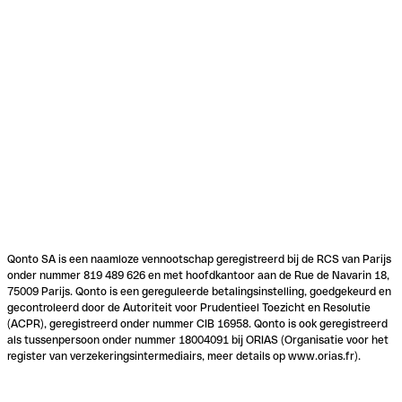
Qonto SA is een naamloze vennootschap geregistreerd bij de RCS van Parijs
onder nummer 819 489 626 en met hoofdkantoor aan de Rue de Navarin 18,
75009 Parijs. Qonto is een gereguleerde betalingsinstelling, goedgekeurd en
gecontroleerd door de Autoriteit voor Prudentieel Toezicht en Resolutie
(ACPR), geregistreerd onder nummer CIB 16958. Qonto is ook geregistreerd
als tussenpersoon onder nummer 18004091 bij ORIAS (Organisatie voor het
register van verzekeringsintermediairs, meer details op www.orias.fr).