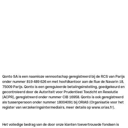
Qonto SA is een naamloze vennootschap geregistreerd bij de RCS van Parijs
onder nummer 819 489 626 en met hoofdkantoor aan de Rue de Navarin 18,
75009 Parijs. Qonto is een gereguleerde betalingsinstelling, goedgekeurd en
gecontroleerd door de Autoriteit voor Prudentieel Toezicht en Resolutie
(ACPR), geregistreerd onder nummer CIB 16958. Qonto is ook geregistreerd
als tussenpersoon onder nummer 18004091 bij ORIAS (Organisatie voor het
register van verzekeringsintermediairs, meer details op www.orias.fr).
Het volledige bedrag van de door onze klanten toevertrouwde fondsen is