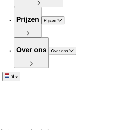
Prijzen
Prijzen
Over ons
Over ons
nl