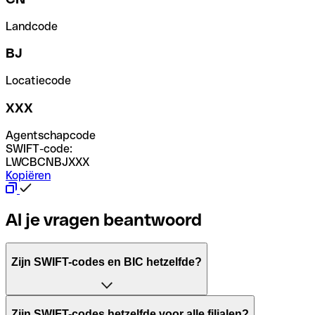
Landcode
BJ
Locatiecode
XXX
Agentschapcode
SWIFT-code:
LWCBCNBJXXX
Kopiëren
Al je vragen beantwoord
Zijn SWIFT-codes en BIC hetzelfde?
Het acroniem SWIFT betekent "Society for Worldwide Inter
Zijn SWIFT-codes hetzelfde voor alle filialen?