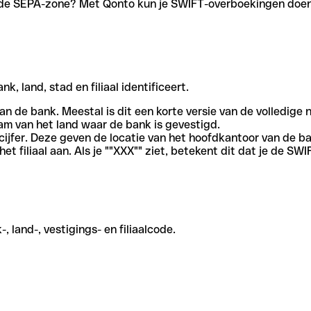
en de SEPA-zone? Met Qonto kun je SWIFT-overboekingen doen 
, land, stad en filiaal identificeert.
an de bank. Meestal is dit een korte versie van de volledige 
am van het land waar de bank is gevestigd.
cijfer. Deze geven de locatie van het hoofdkantoor van de b
et filiaal aan. Als je ""XXX"" ziet, betekent dit dat je de 
 land-, vestigings- en filiaalcode.