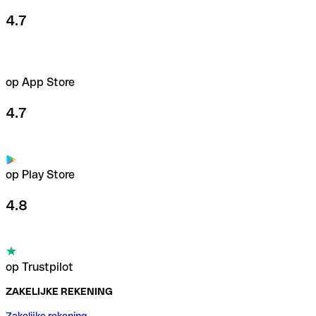
4.7
op App Store
4.7
op Play Store
4.8
op Trustpilot
ZAKELIJKE REKENING
Zakelijke rekening