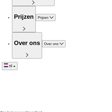
Prijzen
Prijzen
Over ons
Over ons
nl