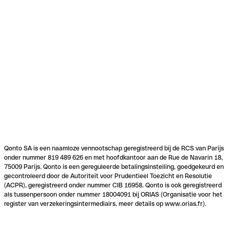
Qonto SA is een naamloze vennootschap geregistreerd bij de RCS van Parijs
onder nummer 819 489 626 en met hoofdkantoor aan de Rue de Navarin 18,
75009 Parijs. Qonto is een gereguleerde betalingsinstelling, goedgekeurd en
gecontroleerd door de Autoriteit voor Prudentieel Toezicht en Resolutie
(ACPR), geregistreerd onder nummer CIB 16958. Qonto is ook geregistreerd
als tussenpersoon onder nummer 18004091 bij ORIAS (Organisatie voor het
register van verzekeringsintermediairs, meer details op www.orias.fr).