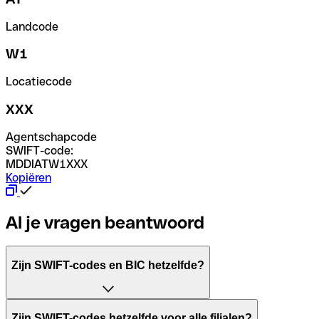
Landcode
W1
Locatiecode
XXX
Agentschapcode
SWIFT-code:
MDDIATW1XXX
Kopiëren
Al je vragen beantwoord
Zijn SWIFT-codes en BIC hetzelfde?
Het acroniem SWIFT betekent "Society for Worldwide Inter
Zijn SWIFT-codes hetzelfde voor alle filialen?