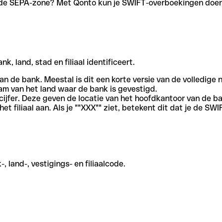
en de SEPA-zone? Met Qonto kun je SWIFT-overboekingen doen 
, land, stad en filiaal identificeert.
an de bank. Meestal is dit een korte versie van de volledige 
am van het land waar de bank is gevestigd.
cijfer. Deze geven de locatie van het hoofdkantoor van de b
et filiaal aan. Als je ""XXX"" ziet, betekent dit dat je de 
 land-, vestigings- en filiaalcode.