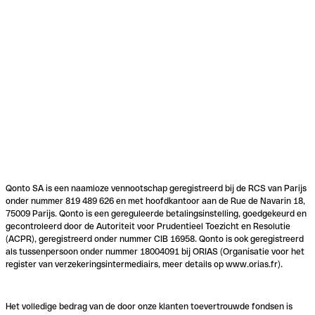
Qonto SA is een naamloze vennootschap geregistreerd bij de RCS van Parijs
onder nummer 819 489 626 en met hoofdkantoor aan de Rue de Navarin 18,
75009 Parijs. Qonto is een gereguleerde betalingsinstelling, goedgekeurd en
gecontroleerd door de Autoriteit voor Prudentieel Toezicht en Resolutie
(ACPR), geregistreerd onder nummer CIB 16958. Qonto is ook geregistreerd
als tussenpersoon onder nummer 18004091 bij ORIAS (Organisatie voor het
register van verzekeringsintermediairs, meer details op www.orias.fr).
Het volledige bedrag van de door onze klanten toevertrouwde fondsen is