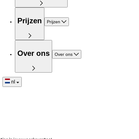
Prijzen
Prijzen
Over ons
Over ons
nl