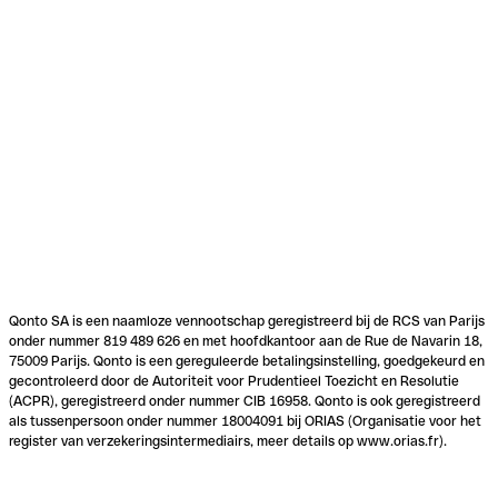
Qonto SA is een naamloze vennootschap geregistreerd bij de RCS van Parijs
onder nummer 819 489 626 en met hoofdkantoor aan de Rue de Navarin 18,
75009 Parijs. Qonto is een gereguleerde betalingsinstelling, goedgekeurd en
gecontroleerd door de Autoriteit voor Prudentieel Toezicht en Resolutie
(ACPR), geregistreerd onder nummer CIB 16958. Qonto is ook geregistreerd
als tussenpersoon onder nummer 18004091 bij ORIAS (Organisatie voor het
register van verzekeringsintermediairs, meer details op www.orias.fr).