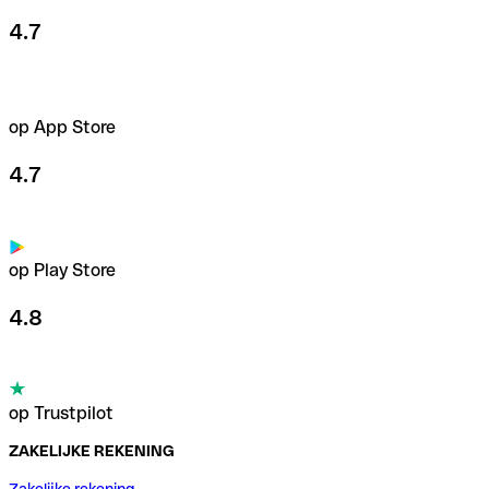
4.7
op App Store
4.7
op Play Store
4.8
op Trustpilot
ZAKELIJKE REKENING
Zakelijke rekening