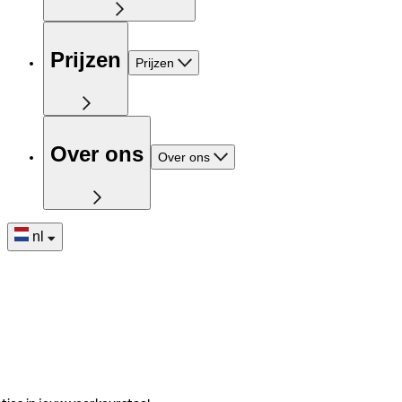
Prijzen
Prijzen
Over ons
Over ons
nl