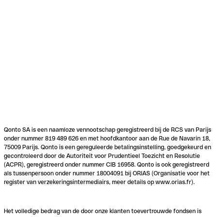
Qonto SA is een naamloze vennootschap geregistreerd bij de RCS van Parijs
onder nummer 819 489 626 en met hoofdkantoor aan de Rue de Navarin 18,
75009 Parijs. Qonto is een gereguleerde betalingsinstelling, goedgekeurd en
gecontroleerd door de Autoriteit voor Prudentieel Toezicht en Resolutie
(ACPR), geregistreerd onder nummer CIB 16958. Qonto is ook geregistreerd
als tussenpersoon onder nummer 18004091 bij ORIAS (Organisatie voor het
register van verzekeringsintermediairs, meer details op www.orias.fr).
Het volledige bedrag van de door onze klanten toevertrouwde fondsen is