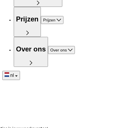
Prijzen
Prijzen
Over ons
Over ons
nl