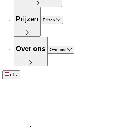
Prijzen
Prijzen
Over ons
Over ons
nl