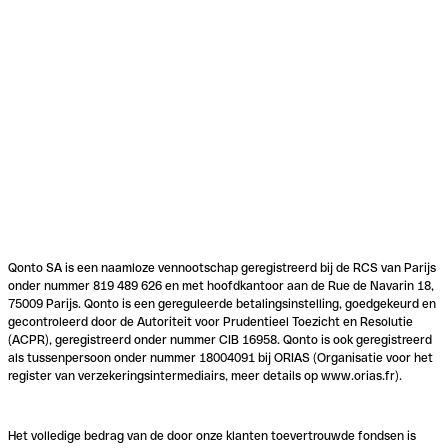
Qonto SA is een naamloze vennootschap geregistreerd bij de RCS van Parijs
onder nummer 819 489 626 en met hoofdkantoor aan de Rue de Navarin 18,
75009 Parijs. Qonto is een gereguleerde betalingsinstelling, goedgekeurd en
gecontroleerd door de Autoriteit voor Prudentieel Toezicht en Resolutie
(ACPR), geregistreerd onder nummer CIB 16958. Qonto is ook geregistreerd
als tussenpersoon onder nummer 18004091 bij ORIAS (Organisatie voor het
register van verzekeringsintermediairs, meer details op www.orias.fr).
Het volledige bedrag van de door onze klanten toevertrouwde fondsen is