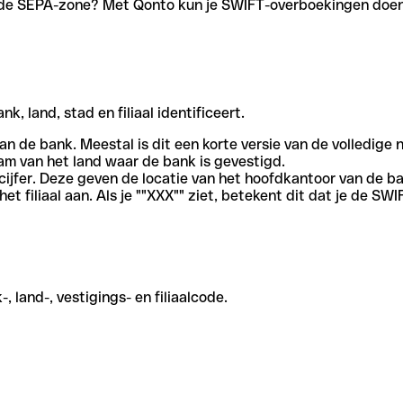
en de SEPA-zone? Met Qonto kun je SWIFT-overboekingen doen 
, land, stad en filiaal identificeert.
an de bank. Meestal is dit een korte versie van de volledige 
am van het land waar de bank is gevestigd.
cijfer. Deze geven de locatie van het hoofdkantoor van de b
et filiaal aan. Als je ""XXX"" ziet, betekent dit dat je de 
 land-, vestigings- en filiaalcode.