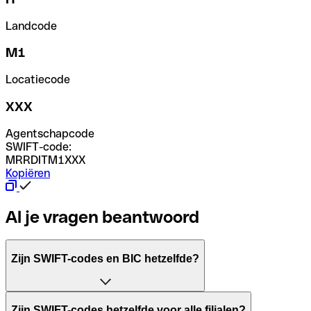
Landcode
M1
Locatiecode
XXX
Agentschapcode
SWIFT-code:
MRRDITM1XXX
Kopiëren
Al je vragen beantwoord
Zijn SWIFT-codes en BIC hetzelfde?
Het acroniem SWIFT betekent "Society for Worldwide Inter
Zijn SWIFT-codes hetzelfde voor alle filialen?