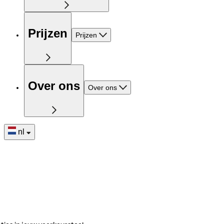
Prijzen
Prijzen
Over ons
Over ons
nl