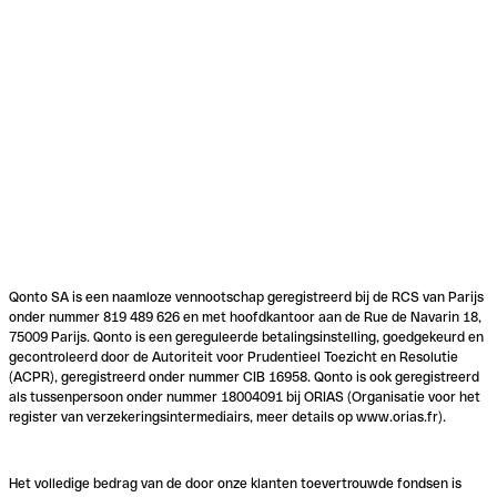
Qonto SA is een naamloze vennootschap geregistreerd bij de RCS van Parijs
onder nummer 819 489 626 en met hoofdkantoor aan de Rue de Navarin 18,
75009 Parijs. Qonto is een gereguleerde betalingsinstelling, goedgekeurd en
gecontroleerd door de Autoriteit voor Prudentieel Toezicht en Resolutie
(ACPR), geregistreerd onder nummer CIB 16958. Qonto is ook geregistreerd
als tussenpersoon onder nummer 18004091 bij ORIAS (Organisatie voor het
register van verzekeringsintermediairs, meer details op www.orias.fr).
Het volledige bedrag van de door onze klanten toevertrouwde fondsen is