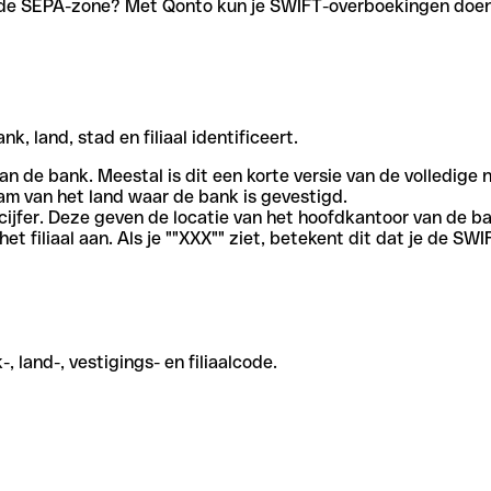
en de SEPA-zone? Met Qonto kun je SWIFT-overboekingen doen 
, land, stad en filiaal identificeert.
an de bank. Meestal is dit een korte versie van de volledige 
am van het land waar de bank is gevestigd.
cijfer. Deze geven de locatie van het hoofdkantoor van de b
et filiaal aan. Als je ""XXX"" ziet, betekent dit dat je de 
 land-, vestigings- en filiaalcode.