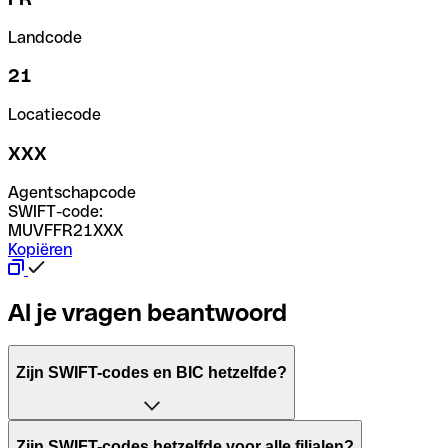
Landcode
21
Locatiecode
XXX
Agentschapcode
SWIFT-code:
MUVFFR21XXX
Kopiëren
Al je vragen beantwoord
Zijn SWIFT-codes en BIC hetzelfde?
Het acroniem SWIFT betekent "Society for Worldwide Inter
Zijn SWIFT-codes hetzelfde voor alle filialen?