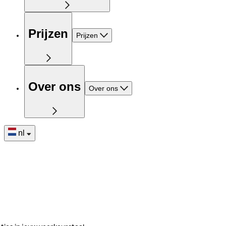
Prijzen
Prijzen
Over ons
Over ons
nl