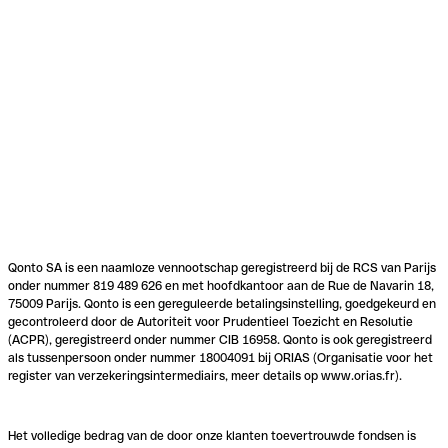
Qonto SA is een naamloze vennootschap geregistreerd bij de RCS van Parijs
onder nummer 819 489 626 en met hoofdkantoor aan de Rue de Navarin 18,
75009 Parijs. Qonto is een gereguleerde betalingsinstelling, goedgekeurd en
gecontroleerd door de Autoriteit voor Prudentieel Toezicht en Resolutie
(ACPR), geregistreerd onder nummer CIB 16958. Qonto is ook geregistreerd
als tussenpersoon onder nummer 18004091 bij ORIAS (Organisatie voor het
register van verzekeringsintermediairs, meer details op www.orias.fr).
Het volledige bedrag van de door onze klanten toevertrouwde fondsen is