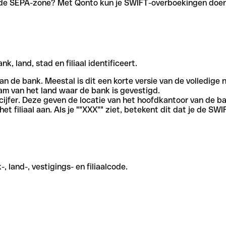
en de SEPA-zone? Met Qonto kun je SWIFT-overboekingen doen 
, land, stad en filiaal identificeert.
an de bank. Meestal is dit een korte versie van de volledige 
am van het land waar de bank is gevestigd.
cijfer. Deze geven de locatie van het hoofdkantoor van de b
et filiaal aan. Als je ""XXX"" ziet, betekent dit dat je de 
 land-, vestigings- en filiaalcode.