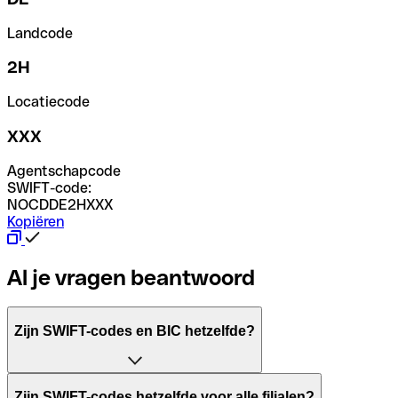
Landcode
2H
Locatiecode
XXX
Agentschapcode
SWIFT-code:
NOCDDE2HXXX
Kopiëren
Al je vragen beantwoord
Zijn SWIFT-codes en BIC hetzelfde?
Het acroniem SWIFT betekent "Society for Worldwide Inter
Zijn SWIFT-codes hetzelfde voor alle filialen?