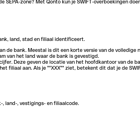
en de SEPA-zone? Met Qonto kun je SWIFT-overboekingen doen 
, land, stad en filiaal identificeert.
an de bank. Meestal is dit een korte versie van de volledige 
am van het land waar de bank is gevestigd.
cijfer. Deze geven de locatie van het hoofdkantoor van de b
et filiaal aan. Als je ""XXX"" ziet, betekent dit dat je de 
 land-, vestigings- en filiaalcode.