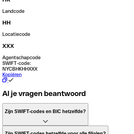
Landcode
HH
Locatiecode
XXX
Agentschapcode
SWIFT-code:
NYCBHKHHXXX
Kopiëren
Al je vragen beantwoord
Zijn SWIFT-codes en BIC hetzelfde?
Het acroniem SWIFT betekent "Society for Worldwide Inter
Zijn SWIFT-codes hetzelfde voor alle filialen?