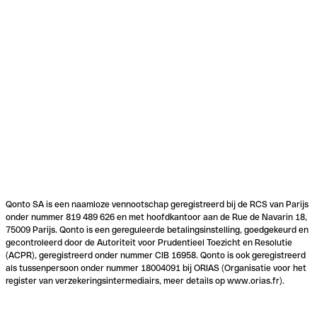
Qonto SA is een naamloze vennootschap geregistreerd bij de RCS van Parijs
onder nummer 819 489 626 en met hoofdkantoor aan de Rue de Navarin 18,
75009 Parijs. Qonto is een gereguleerde betalingsinstelling, goedgekeurd en
gecontroleerd door de Autoriteit voor Prudentieel Toezicht en Resolutie
(ACPR), geregistreerd onder nummer CIB 16958. Qonto is ook geregistreerd
als tussenpersoon onder nummer 18004091 bij ORIAS (Organisatie voor het
register van verzekeringsintermediairs, meer details op www.orias.fr).