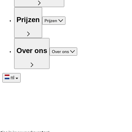
Prijzen
Prijzen
Over ons
Over ons
nl