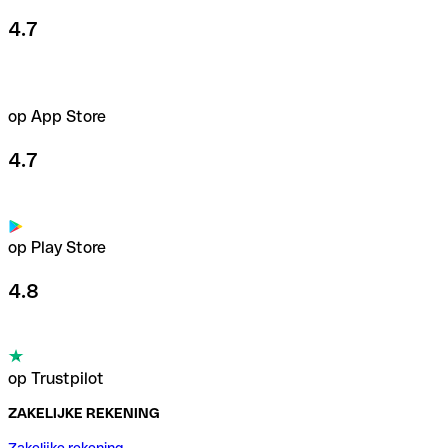
4.7
op App Store
4.7
op Play Store
4.8
op Trustpilot
ZAKELIJKE REKENING
Zakelijke rekening