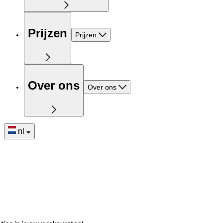
Prijzen
Prijzen
Over ons
Over ons
nl