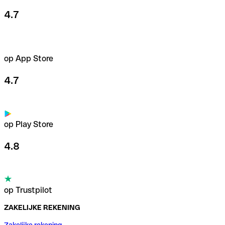
4.7
op App Store
4.7
op Play Store
4.8
op Trustpilot
ZAKELIJKE REKENING
Zakelijke rekening