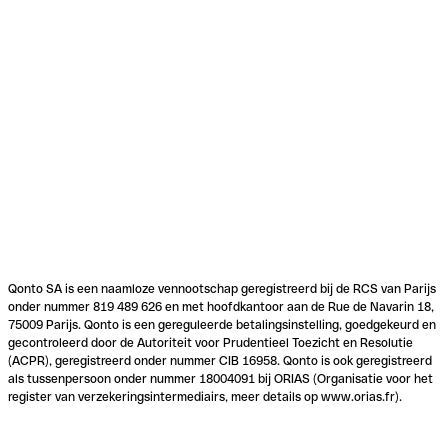
Qonto SA is een naamloze vennootschap geregistreerd bij de RCS van Parijs
onder nummer 819 489 626 en met hoofdkantoor aan de Rue de Navarin 18,
75009 Parijs. Qonto is een gereguleerde betalingsinstelling, goedgekeurd en
gecontroleerd door de Autoriteit voor Prudentieel Toezicht en Resolutie
(ACPR), geregistreerd onder nummer CIB 16958. Qonto is ook geregistreerd
als tussenpersoon onder nummer 18004091 bij ORIAS (Organisatie voor het
register van verzekeringsintermediairs, meer details op www.orias.fr).