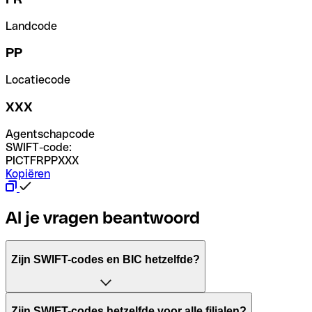
Landcode
PP
Locatiecode
XXX
Agentschapcode
SWIFT-code:
PICTFRPPXXX
Kopiëren
Al je vragen beantwoord
Zijn SWIFT-codes en BIC hetzelfde?
Het acroniem SWIFT betekent "Society for Worldwide Inter
Zijn SWIFT-codes hetzelfde voor alle filialen?