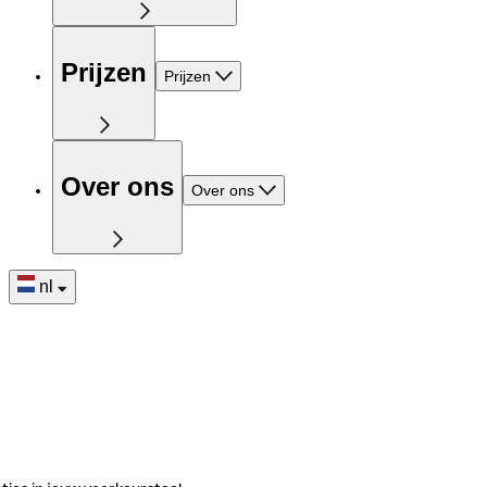
Prijzen
Prijzen
Over ons
Over ons
nl