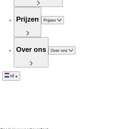
Prijzen
Prijzen
Over ons
Over ons
nl