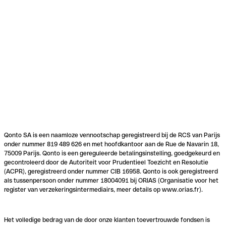
Qonto SA is een naamloze vennootschap geregistreerd bij de RCS van Parijs
onder nummer 819 489 626 en met hoofdkantoor aan de Rue de Navarin 18,
75009 Parijs. Qonto is een gereguleerde betalingsinstelling, goedgekeurd en
gecontroleerd door de Autoriteit voor Prudentieel Toezicht en Resolutie
(ACPR), geregistreerd onder nummer CIB 16958. Qonto is ook geregistreerd
als tussenpersoon onder nummer 18004091 bij ORIAS (Organisatie voor het
register van verzekeringsintermediairs, meer details op www.orias.fr).
Het volledige bedrag van de door onze klanten toevertrouwde fondsen is