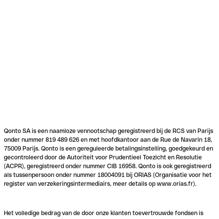
Qonto SA is een naamloze vennootschap geregistreerd bij de RCS van Parijs
onder nummer 819 489 626 en met hoofdkantoor aan de Rue de Navarin 18,
75009 Parijs. Qonto is een gereguleerde betalingsinstelling, goedgekeurd en
gecontroleerd door de Autoriteit voor Prudentieel Toezicht en Resolutie
(ACPR), geregistreerd onder nummer CIB 16958. Qonto is ook geregistreerd
als tussenpersoon onder nummer 18004091 bij ORIAS (Organisatie voor het
register van verzekeringsintermediairs, meer details op www.orias.fr).
Het volledige bedrag van de door onze klanten toevertrouwde fondsen is