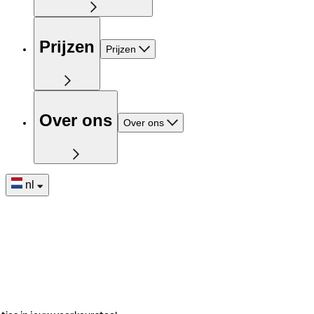
Prijzen
Prijzen
Over ons
Over ons
nl