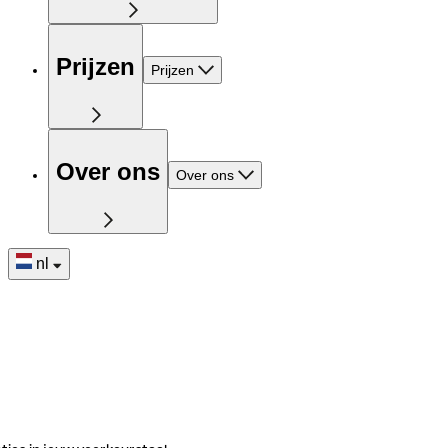
Prijzen
Prijzen
Over ons
Over ons
nl