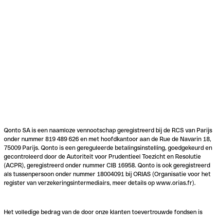
Qonto SA is een naamloze vennootschap geregistreerd bij de RCS van Parijs
onder nummer 819 489 626 en met hoofdkantoor aan de Rue de Navarin 18,
75009 Parijs. Qonto is een gereguleerde betalingsinstelling, goedgekeurd en
gecontroleerd door de Autoriteit voor Prudentieel Toezicht en Resolutie
(ACPR), geregistreerd onder nummer CIB 16958. Qonto is ook geregistreerd
als tussenpersoon onder nummer 18004091 bij ORIAS (Organisatie voor het
register van verzekeringsintermediairs, meer details op www.orias.fr).
Het volledige bedrag van de door onze klanten toevertrouwde fondsen is